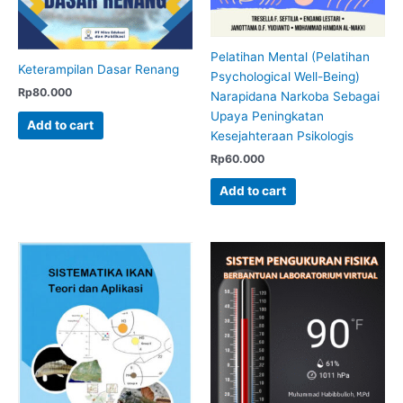
Pelatihan Mental (Pelatihan
Keterampilan Dasar Renang
Psychological Well-Being)
Rp
80.000
Narapidana Narkoba Sebagai
Upaya Peningkatan
Add to cart
Kesejahteraan Psikologis
Rp
60.000
Add to cart