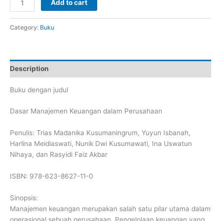
Add to cart
Manajemen
Keuangan
Category:
Buku
dalam
Perusahaan
quantity
Description
Buku dengan judul
Dasar Manajemen Keuangan dalam Perusahaan
Penulis: Trias Madanika Kusumaningrum, Yuyun Isbanah,
Harlina Meidiaswati, Nunik Dwi Kusumawati, Ina Uswatun
Nihaya, dan Rasyidi Faiz Akbar
ISBN: 978-623-8627-11-0
Sinopsis:
Manajemen keuangan merupakan salah satu pilar utama dalam
operasional sebuah perusahaan. Pengelolaan keuangan yang