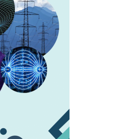
dan
Bank
Soal
Kompetisi
Fisika
Tingkat
Nasional
dan
Internasional
quantity