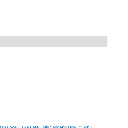
ifan Lokal Fisika Batik Tulis Sendang Duwur: Suhu