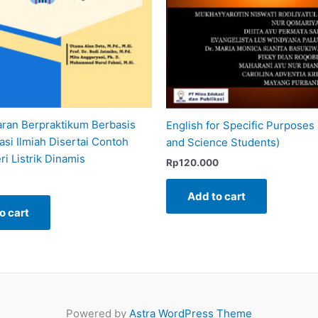
ran Berpraktikum Berbasis
English for Specific Purposes 
si Ilmiah Disertai Contoh
and Science Students)
i Listrik Dinamis
Rp
120.000
Add to cart
o cart
Powered by
Astra WordPress Theme