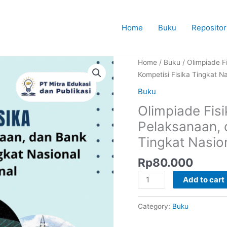
Home
Buku
Repositor
Home
/
Buku
/ Olimpiade Fi
Kompetisi Fisika Tingkat Na
Buku
Olimpiade Fisik
Pelaksanaan, 
Tingkat Nasion
Rp
80.000
Olimpiade
Add to cart
Fisika:
Filsafat,
Category:
Buku
Sejarah,
Pelaksanaan,