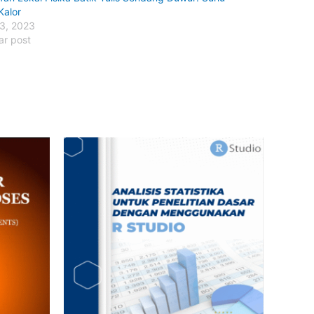
Kalor
 3, 2023
ar post