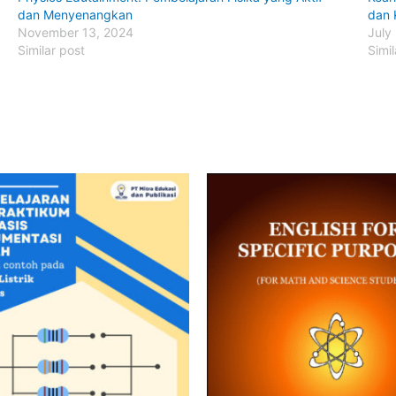
dan Menyenangkan
dan 
November 13, 2024
July
Similar post
Simil