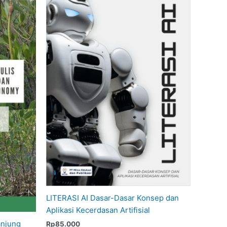
LITERASI AI Dasar-Dasar Konsep dan
Aplikasi Kecerdasan Artifisial
anjung
Rp
85.000