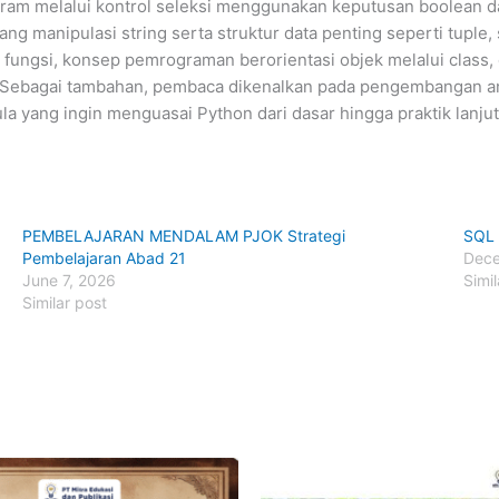
gram melalui kontrol seleksi menggunakan keputusan boolean d
g manipulasi string serta struktur data penting seperti tuple
ungsi, konsep pemrograman berorientasi objek melalui class, o
 Sebagai tambahan, pembaca dikenalkan pada pengembangan ant
la yang ingin menguasai Python dari dasar hingga praktik lanjut
PEMBELAJARAN MENDALAM PJOK Strategi
SQL 
Pembelajaran Abad 21‎
Dece
June 7, 2026
Simil
Similar post