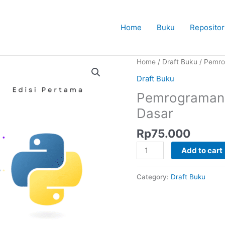
Home
Buku
Repositor
Home
/
Draft Buku
/ Pemro
Draft Buku
Pemrograman P
Dasar
Rp
75.000
Pemrograman
Add to cart
Python
Panduan
Category:
Draft Buku
Belajar
dari
Dasar
quantity