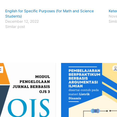
English for Specific Purposes (for Math and Science
Kete
Students)
Nove
December 12, 2022
Simil
Similar post