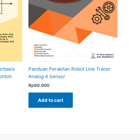
erbasis
Panduan Perakitan Robot Line Tracer
Contoh
Analog 4 Sensor
Rp
60.000
Add to cart