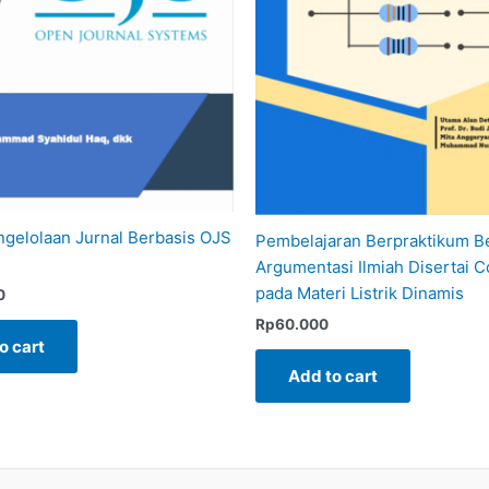
gelolaan Jurnal Berbasis OJS
Pembelajaran Berpraktikum B
Argumentasi Ilmiah Disertai 
pada Materi Listrik Dinamis
0
Rp
60.000
o cart
Add to cart