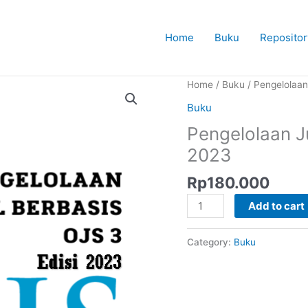
Home
Buku
Repositor
Home
/
Buku
/ Pengelolaan
Buku
Pengelolaan J
2023
Rp
180.000
Pengelolaan
Add to cart
Jurnal
Berbasis
Category:
Buku
OJS
3
Edisi
2023