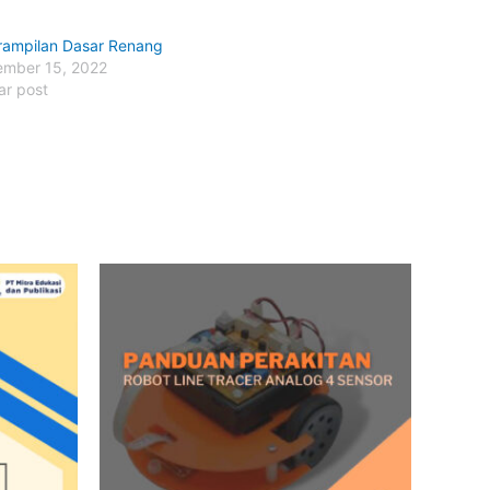
rampilan Dasar Renang
mber 15, 2022
ar post