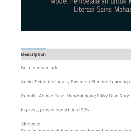
Description
Buku dengan judul
Socio-Scientific Inquiry Based on Blended Learning
Penulis: Ahmad Fauzi Hendratmoko; Fikky Dian Roqobih
in press, proses penerbitan ISBN
Sinopsis:
Buku ini menghadirkan gagasan inovatif mengenai 