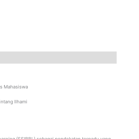
ins Mahasiswa
intang Ilhami
earning
(SSIBBL) sebagai pendekatan terpadu yang