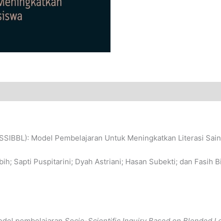
 (SSIBBL): Model Pembelajaran Untuk Meningkatkan Literasi Sa
; Sapti Puspitarini; Dyah Astriani; Hasan Subekti; dan Fasih B
model pembelajaran
Socio-Scientific Inquiry Based on Blended L