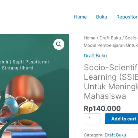
Home
Buku
Repositor
Home
/
Draft Buku
/ Socio-
Model Pembelajaran Untuk
Draft Buku
Socio-Scientif
Learning (SSI
Untuk Meningk
Mahasiswa
Rp
140.000
Socio-
Add to cart
Scientific
Inquiry
Category:
Draft Buku