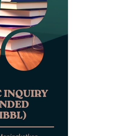
Based
on
Blended
Learning
(SSIBBL):
Model
Pembelajaran
Untuk
Meningkatkan
Literasi
Sains
Mahasiswa
quantity